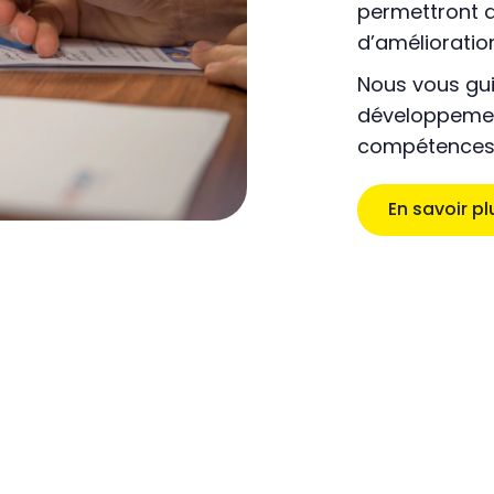
permettront d
d’amélioratio
Nous vous gu
développemen
compétences e
En savoir pl