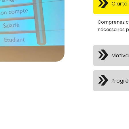
Clarté 
Comprenez cla
nécessaires p
Motiva
Progrè