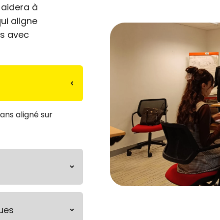
aidera à
ui aligne
ls avec
 ans aligné sur
ues