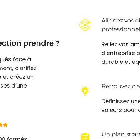
Alignez vos o
professionnel
ection prendre ?
Reliez vos am
d’entreprise 
qués face à
durable et équ
ent, clarifiez
s et créez un
ases d’une
Retrouvez cla
Définissez une
valeurs pour 
Un plan strat
00 formés