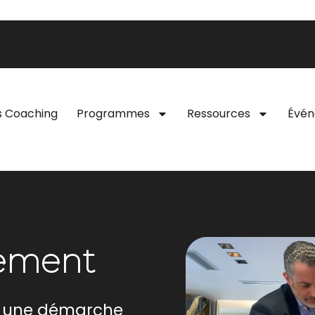
s Coaching
Programmes
Ressources
Évé
nement
t une démarche