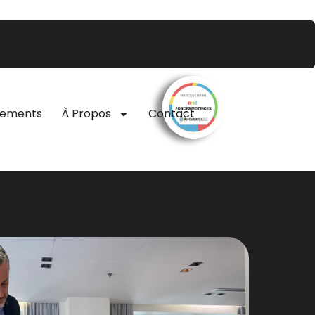
nements
À Propos
Contact