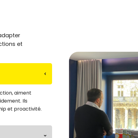
adapter
ctions et
action, aiment
idement. Ils
ip et proactivité.