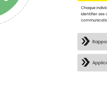
Chaque indivi
identifier se
communicatio
Rappor
Applic