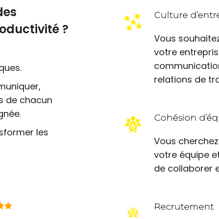
des
Culture d’entr
ductivité ?
Vous souhaitez
votre entrepri
s
communication 
ques.
relations de t
muniquer,
es de chacun
gnée.
Cohésion d’éq
sformer les
Vous cherchez
votre équipe e
de collaborer 
Recrutement