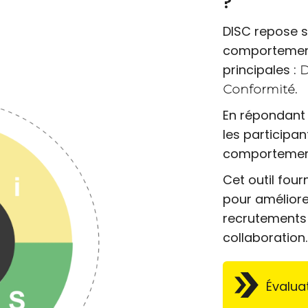
?
DISC repose s
comportement
principales :
.
Conformité
En répondant 
les participan
comportement
Cet outil four
pour améliorer
recrutements 
collaboration.
Évalua